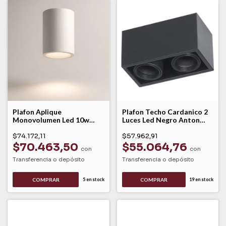
Plafon Aplique
Plafon Techo Cardanico 2
Monovolumen Led 10w
Luces Led Negro Anton
Calido Blanco Sirena Leuk
Leuk
$74.172,11
$57.962,91
$70.463,50
$55.064,76
con
con
Transferencia o depósito
Transferencia o depósito
COMPRAR
5
en stock
19
en stock