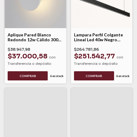
Aplique Pared Blanco
Lampara Perfil Colgante
Redondo 12w Cálido 3000k
Lineal Led 40w Negro
Mija Leuk Blanco
Miracle S Leuk Negro
$38.947,98
$264.781,86
$37.000,58
$251.542,77
con
con
Transferencia o depósito
Transferencia o depósito
6
en stock
6
en stock