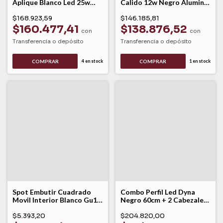
Aplique Blanco Led 25w
Calido 12w Negro Aluminio
Dinámico Dyna Leuk
Forte Leuk Negro
$168.923,59
$146.185,81
$160.477,41
$138.876,52
con
con
Transferencia o depósito
Transferencia o depósito
COMPRAR
4
en stock
1
en stock
Spot Embutir Cuadrado
Combo Perfil Led Dyna
Movil Interior Blanco Gu10
Negro 60cm + 2 Cabezales
Matt Lk
Calidos Leuk
$5.393,20
$204.820,00