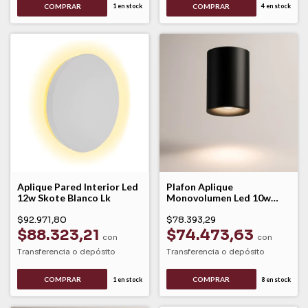
COMPRAR
COMPRAR
1
en stock
4
en stock
Aplique Pared Interior Led
Plafon Aplique
12w Skote Blanco Lk
Monovolumen Led 10w
Calido Negro Sirena Leuk
$92.971,80
$78.393,29
$88.323,21
$74.473,63
con
con
Transferencia o depósito
Transferencia o depósito
1
en stock
8
en stock