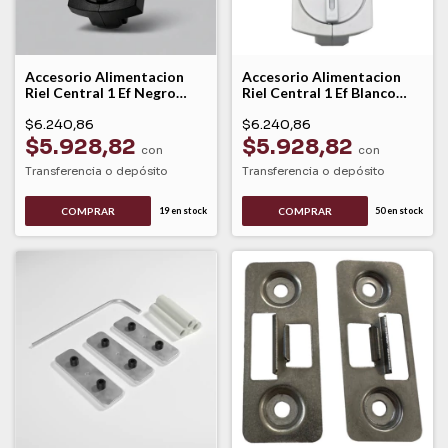
Accesorio Alimentacion
Accesorio Alimentacion
Riel Central 1 Ef Negro
Riel Central 1 Ef Blanco
Leuk
Leuk
$6.240,86
$6.240,86
$5.928,82
$5.928,82
con
con
Transferencia o depósito
Transferencia o depósito
COMPRAR
COMPRAR
19
en stock
50
en stock