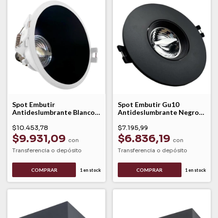
Spot Embutir
Spot Embutir Gu10
Antideslumbrante Blanco
Antideslumbrante Negro
C/negro Movil Seb1 Lk
Movil Len1 Lk
$10.453,78
$7.195,99
$9.931,09
$6.836,19
con
con
Transferencia o depósito
Transferencia o depósito
COMPRAR
1
en stock
1
en stock