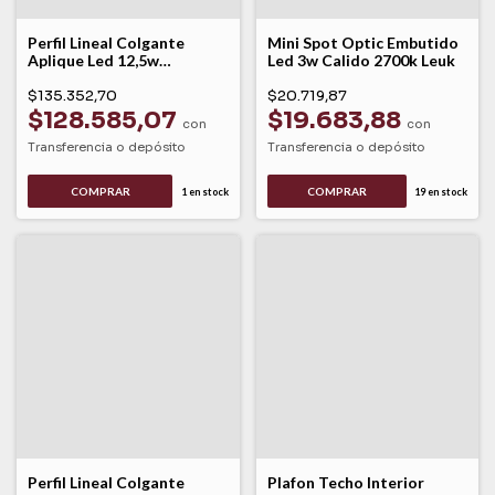
Perfil Lineal Colgante
Mini Spot Optic Embutido
Aplique Led 12,5w
Led 3w Calido 2700k Leuk
Dinámico Dyna Leuk
$135.352,70
$20.719,87
$128.585,07
$19.683,88
con
con
Transferencia o depósito
Transferencia o depósito
COMPRAR
1
en stock
19
en stock
Perfil Lineal Colgante
Plafon Techo Interior