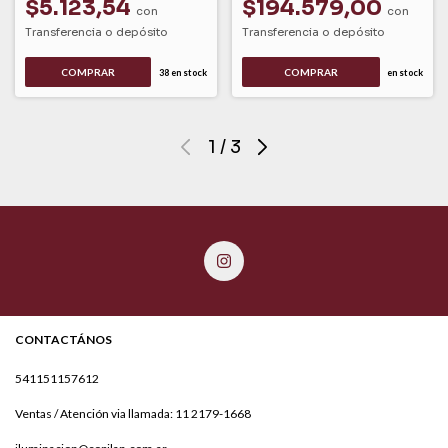
$5.123,54
$194.579,00
con
con
Transferencia o depósito
Transferencia o depósito
COMPRAR
38
en stock
en stock
1
/
3
CONTACTÁNOS
541151157612
Ventas / Atención via llamada: 11 2179-1668