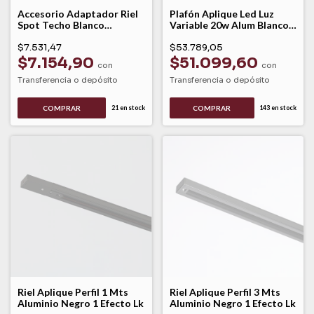
Accesorio Adaptador Riel
Plafón Aplique Led Luz
Spot Techo Blanco
Variable 20w Alum Blanco
Policarbonato Lk
Prisma Leuk
$7.531,47
$53.789,05
$7.154,90
$51.099,60
con
con
Transferencia o depósito
Transferencia o depósito
COMPRAR
21
en stock
143
en stock
Riel Aplique Perfil 1 Mts
Riel Aplique Perfil 3 Mts
Aluminio Negro 1 Efecto Lk
Aluminio Negro 1 Efecto Lk