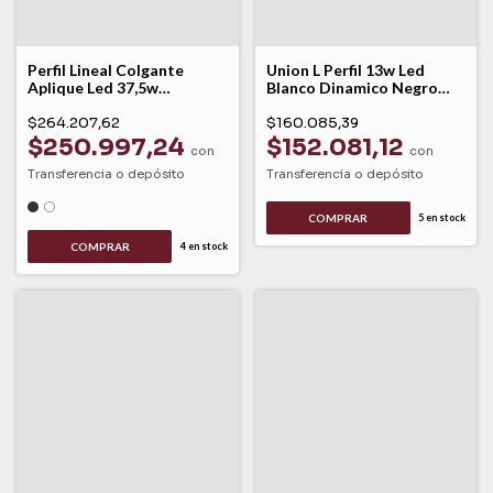
Perfil Lineal Colgante
Union L Perfil 13w Led
Aplique Led 37,5w
Blanco Dinamico Negro
Dinámico Dyna Leuk
Dyna Leuk
$264.207,62
$160.085,39
$250.997,24
$152.081,12
con
con
Transferencia o depósito
Transferencia o depósito
COMPRAR
5
en stock
COMPRAR
4
en stock