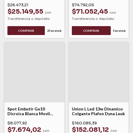
$26.473,21
$74.792,05
$25.149,55
$71.052,45
con
con
Transferencia o depósito
Transferencia o depósito
COMPRAR
25
en stock
3
en stock
Spot Embutir Gu10
Union L Led 13w Dinamico
Dicroica Blanca Movil
Colgante Plafon Dyna Leuk
Rita1 Lk
$8.077,92
$160.085,39
$7.674,02
$152.081,12
con
con