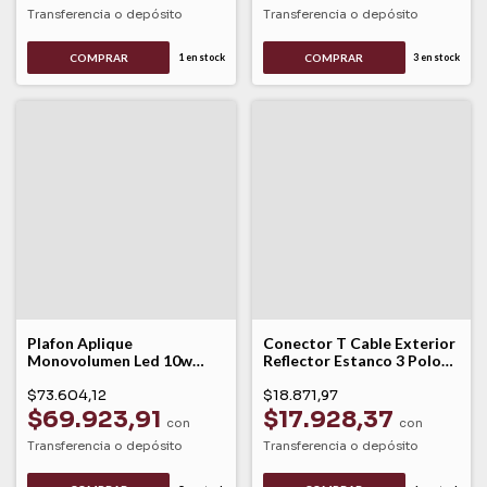
Transferencia o depósito
Transferencia o depósito
1
en stock
3
en stock
Plafon Aplique
Conector T Cable Exterior
Monovolumen Led 10w
Reflector Estanco 3 Polos
Calido Blanco Willy Leuk
Leuk Negro
$73.604,12
$18.871,97
$69.923,91
$17.928,37
con
con
Transferencia o depósito
Transferencia o depósito