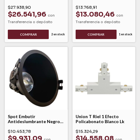
Dyna Leuk
York Leuk
$27.938,90
$13.768,91
$26.541,96
$13.080,46
con
con
Transferencia o depósito
Transferencia o depósito
2
en stock
1
en stock
Spot Embutir
Union T Riel 1 Efecto
Antideslumbrante Negro
Policabonato Blanco Lk
Movil Seb1 Lk
$10.453,78
$15.324,29
$9.931,09
$14.558,08
con
con